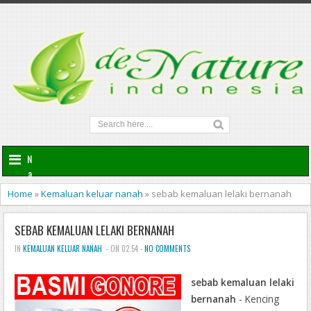
N
a
v
Home
»
Kemaluan keluar nanah
»
sebab kemaluan lelaki bernanah
i
g
SEBAB KEMALUAN LELAKI BERNANAH
a
t
IN
KEMALUAN KELUAR NANAH
- ON 02.54 -
NO COMMENTS
i
o
sebab kemaluan lelaki
n
bernanah
- Kencing