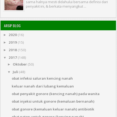
sama halnya mesti didahului bersama definisi dari
penyakit ini, & berkata menyangkut ...
ARSIP BLOG
2020
(16)
►
2019
(15)
►
2018
(150)
►
2017
(148)
▼
Oktober
(50)
►
Juli
(48)
▼
obat infeksi saluran kencing nanah
keluar nanah dari lubang kemaluan
obat penyakit gonore (kencing nanah) pada wanita
obat injeksi untuk gonore (kemaluan bernanah)
obat gonore (kemaluan keluar nanah) antibiotik
obat paten untuk gonore (kencing nanah)